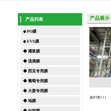
产品展示
产品列表
◆ PO膜
◆ EVA膜
◆ 灌浆膜
◆ 流滴膜
◆ 西瓜专用膜
◆ 葡萄专用膜
◆ 大姜专用膜
总计1页 [
1
]
◆ 地膜
◆ 白地膜