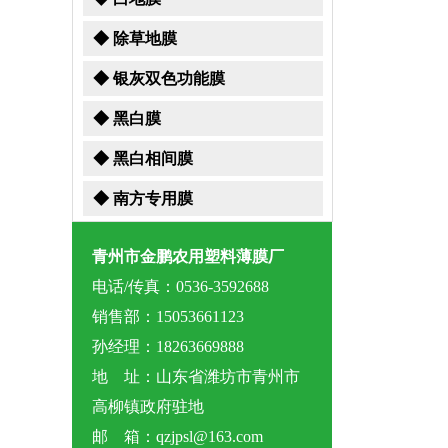
◆ 除草地膜
◆ 银灰双色功能膜
◆ 黑白膜
◆ 黑白相间膜
◆ 南方专用膜
青州市金鹏农用塑料薄膜厂
电话/传真：0536-3592688
销售部：15053661123
孙经理：18263669888
地 址：山东省潍坊市青州市
高柳镇政府驻地
邮 箱：qzjpsl@163.com