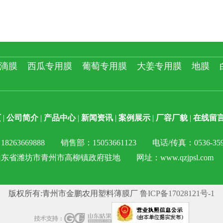
滴膜
西瓜专用膜
葡萄专用膜
大姜专用膜
地膜
页
|
公司简介
|
产品中心
|
新闻资讯
|
案例展示
|
厂容厂貌
|
在线留
8263669888 销售部：15053661123 电话/传真：0536-
东省潍坊市青州市高柳镇政府驻地 网址：www.qzjpsl.com
版权所有:青州市金鹏农用塑料薄膜厂
鲁ICP备17028121号-1