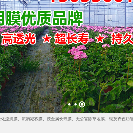
耐老化流滴膜、流滴减雾膜、茂金属长寿膜、无公害除草地膜、银灰双色功