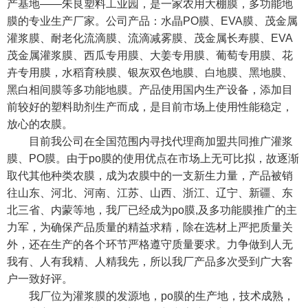
产基地——朱良塑料工业园，是一家农用大棚膜，多功能地
膜的专业生产厂家。公司产品：水晶PO膜、EVA膜、茂金属
灌浆膜、耐老化流滴膜、流滴减雾膜、茂金属长寿膜、EVA
茂金属灌浆膜、西瓜专用膜、大姜专用膜、葡萄专用膜、花
卉专用膜，水稻育秧膜、银灰双色地膜、白地膜、黑地膜、
黑白相间膜等多功能地膜。产品使用国内生产设备，添加目
前较好的塑料助剂生产而成，是目前市场上使用性能稳定，
放心的农膜。
目前我公司在全国范围内寻找代理商加盟共同推广灌浆
膜、PO膜。由于po膜的使用优点在市场上无可比拟，故逐渐
取代其他种类农膜，成为农膜中的一支新生力量，产品被销
往山东、河北、河南、江苏、山西、浙江、辽宁、新疆、东
北三省、内蒙等地，我厂已经成为po膜,及多功能膜推广的主
力军，为确保产品质量的精益求精，除在选材上严把质量关
外，还在生产的各个环节严格遵守质量要求。力争做到人无
我有、人有我精、人精我先，所以我厂产品多次受到广大客
户一致好评。
我厂位为灌浆膜的发源地，po膜的生产地，技术成熟，