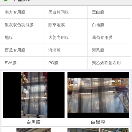
南方专用膜
黑白相间膜
黑白膜
银灰双色功能膜
除草地膜
白地膜
地膜
大姜专用膜
葡萄专用膜
西瓜专用膜
流滴膜
灌浆膜
EVA膜
PO膜
聚乙烯吹塑农用地膜
白黑膜
白黑膜