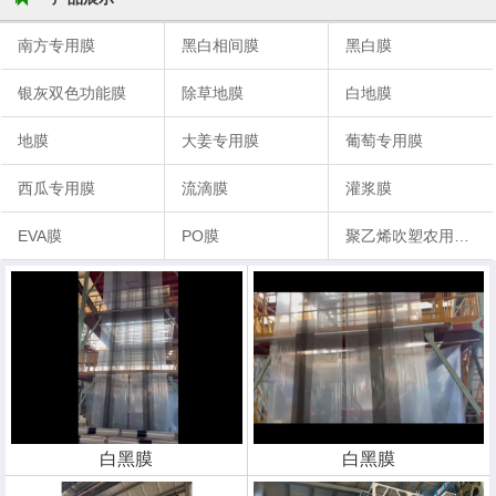
南方专用膜
黑白相间膜
黑白膜
银灰双色功能膜
除草地膜
白地膜
地膜
大姜专用膜
葡萄专用膜
西瓜专用膜
流滴膜
灌浆膜
EVA膜
PO膜
聚乙烯吹塑农用地膜
白黑膜
白黑膜