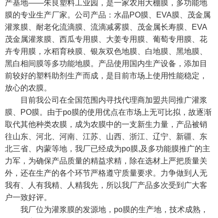
产基地——朱良塑料工业园，是一家农用大棚膜，多功能地
膜的专业生产厂家。公司产品：水晶PO膜、EVA膜、茂金属
灌浆膜、耐老化流滴膜、流滴减雾膜、茂金属长寿膜、EVA
茂金属灌浆膜、西瓜专用膜、大姜专用膜、葡萄专用膜、花
卉专用膜，水稻育秧膜、银灰双色地膜、白地膜、黑地膜、
黑白相间膜等多功能地膜。产品使用国内生产设备，添加目
前较好的塑料助剂生产而成，是目前市场上使用性能稳定，
放心的农膜。
目前我公司在全国范围内寻找代理商加盟共同推广灌浆
膜、PO膜。由于po膜的使用优点在市场上无可比拟，故逐渐
取代其他种类农膜，成为农膜中的一支新生力量，产品被销
往山东、河北、河南、江苏、山西、浙江、辽宁、新疆、东
北三省、内蒙等地，我厂已经成为po膜,及多功能膜推广的主
力军，为确保产品质量的精益求精，除在选材上严把质量关
外，还在生产的各个环节严格遵守质量要求。力争做到人无
我有、人有我精、人精我先，所以我厂产品多次受到广大客
户一致好评。
我厂位为灌浆膜的发源地，po膜的生产地，技术成熟，