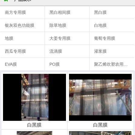
南方专用膜
黑白相间膜
黑白膜
银灰双色功能膜
除草地膜
白地膜
地膜
大姜专用膜
葡萄专用膜
西瓜专用膜
流滴膜
灌浆膜
EVA膜
PO膜
聚乙烯吹塑农用地膜
白黑膜
白黑膜