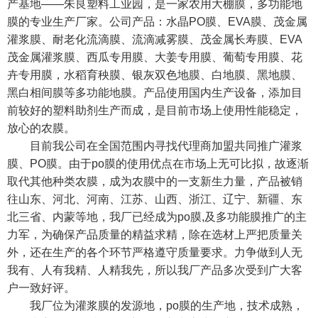
产基地——朱良塑料工业园，是一家农用大棚膜，多功能地
膜的专业生产厂家。公司产品：水晶PO膜、EVA膜、茂金属
灌浆膜、耐老化流滴膜、流滴减雾膜、茂金属长寿膜、EVA
茂金属灌浆膜、西瓜专用膜、大姜专用膜、葡萄专用膜、花
卉专用膜，水稻育秧膜、银灰双色地膜、白地膜、黑地膜、
黑白相间膜等多功能地膜。产品使用国内生产设备，添加目
前较好的塑料助剂生产而成，是目前市场上使用性能稳定，
放心的农膜。
目前我公司在全国范围内寻找代理商加盟共同推广灌浆
膜、PO膜。由于po膜的使用优点在市场上无可比拟，故逐渐
取代其他种类农膜，成为农膜中的一支新生力量，产品被销
往山东、河北、河南、江苏、山西、浙江、辽宁、新疆、东
北三省、内蒙等地，我厂已经成为po膜,及多功能膜推广的主
力军，为确保产品质量的精益求精，除在选材上严把质量关
外，还在生产的各个环节严格遵守质量要求。力争做到人无
我有、人有我精、人精我先，所以我厂产品多次受到广大客
户一致好评。
我厂位为灌浆膜的发源地，po膜的生产地，技术成熟，