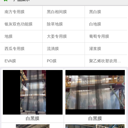
南方专用膜
黑白相间膜
黑白膜
银灰双色功能膜
除草地膜
白地膜
地膜
大姜专用膜
葡萄专用膜
西瓜专用膜
流滴膜
灌浆膜
EVA膜
PO膜
聚乙烯吹塑农用地膜
白黑膜
白黑膜