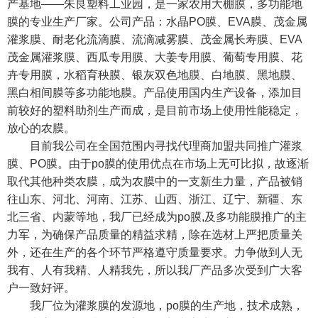
产基地——朱良塑料工业园，是一家农用大棚膜，多功能地
膜的专业生产厂家。公司产品：水晶PO膜、EVA膜、茂金属
灌浆膜、耐老化流滴膜、流滴减雾膜、茂金属长寿膜、EVA
茂金属灌浆膜、西瓜专用膜、大姜专用膜、葡萄专用膜、花
卉专用膜，水稻育秧膜、银灰双色地膜、白地膜、黑地膜、
黑白相间膜等多功能地膜。产品使用国内生产设备，添加目
前较好的塑料助剂生产而成，是目前市场上使用性能稳定，
放心的农膜。
目前我公司在全国范围内寻找代理商加盟共同推广灌浆
膜、PO膜。由于po膜的使用优点在市场上无可比拟，故逐渐
取代其他种类农膜，成为农膜中的一支新生力量，产品被销
往山东、河北、河南、江苏、山西、浙江、辽宁、新疆、东
北三省、内蒙等地，我厂已经成为po膜,及多功能膜推广的主
力军，为确保产品质量的精益求精，除在选材上严把质量关
外，还在生产的各个环节严格遵守质量要求。力争做到人无
我有、人有我精、人精我先，所以我厂产品多次受到广大客
户一致好评。
我厂位为灌浆膜的发源地，po膜的生产地，技术成熟，