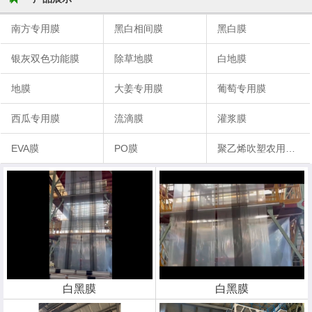
南方专用膜
黑白相间膜
黑白膜
银灰双色功能膜
除草地膜
白地膜
地膜
大姜专用膜
葡萄专用膜
西瓜专用膜
流滴膜
灌浆膜
EVA膜
PO膜
聚乙烯吹塑农用地膜
白黑膜
白黑膜