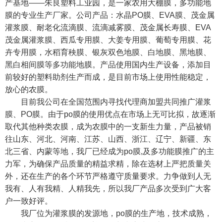
产基地——朱良塑料工业园，是一家农用大棚膜，多功能地
膜的专业生产厂家。公司产品：水晶PO膜、EVA膜、茂金属
灌浆膜、耐老化流滴膜、流滴减雾膜、茂金属长寿膜、EVA
茂金属灌浆膜、西瓜专用膜、大姜专用膜、葡萄专用膜、花
卉专用膜，水稻育秧膜、银灰双色地膜、白地膜、黑地膜、
黑白相间膜等多功能地膜。产品使用国内生产设备，添加目
前较好的塑料助剂生产而成，是目前市场上使用性能稳定，
放心的农膜。
目前我公司在全国范围内寻找代理商加盟共同推广灌浆
膜、PO膜。由于po膜的使用优点在市场上无可比拟，故逐渐
取代其他种类农膜，成为农膜中的一支新生力量，产品被销
往山东、河北、河南、江苏、山西、浙江、辽宁、新疆、东
北三省、内蒙等地，我厂已经成为po膜,及多功能膜推广的主
力军，为确保产品质量的精益求精，除在选材上严把质量关
外，还在生产的各个环节严格遵守质量要求。力争做到人无
我有、人有我精、人精我先，所以我厂产品多次受到广大客
户一致好评。
我厂位为灌浆膜的发源地，po膜的生产地，技术成熟，